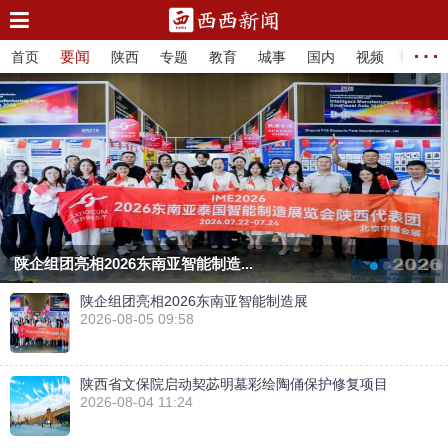
…
要闻
首页
陕西
专题
教育
城事
国内
视频
法治
陕企组团亮相2026东南亚智能制造...
陕企组团亮相2026东南亚智能制造展
2026-08-05 09:58
陕西省文保院启动契苾明墓彩绘陶俑保护修复项目
2026-08-04 11:24