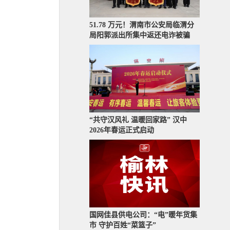
51.78 万元！渭南市公安局临渭分
局阳郭派出所集中返还电诈被骗
“共守汉风礼 温暖回家路” 汉中
2026年春运正式启动
国网佳县供电公司：“电”暖年货集
市 守护百姓“菜篮子”