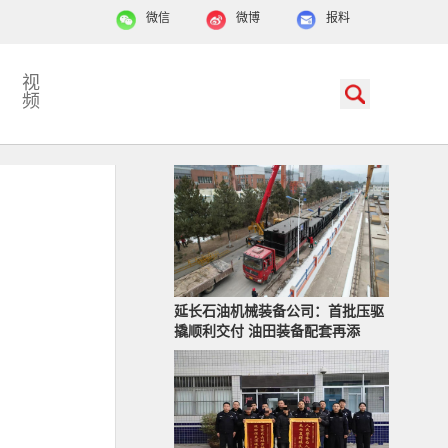
微信
微博
报料
视
频
延长石油机械装备公司：首批压驱
撬顺利交付 油田装备配套再添