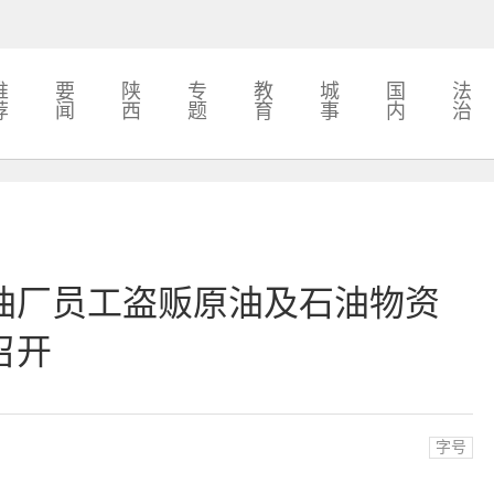
推
要
陕
专
教
城
国
法
荐
闻
西
题
育
事
内
治
油厂员工盗贩原油及石油物资
召开
字号