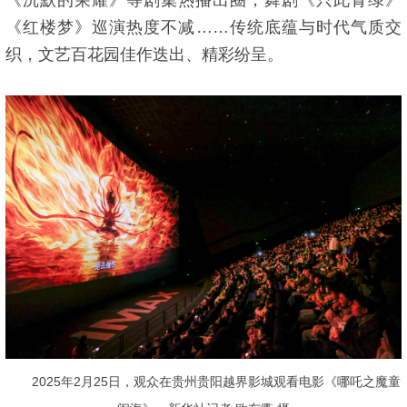
《红楼梦》巡演热度不减……传统底蕴与时代气质交
织，文艺百花园佳作迭出、精彩纷呈。
2025年2月25日，观众在贵州贵阳越界影城观看电影《哪吒之魔童