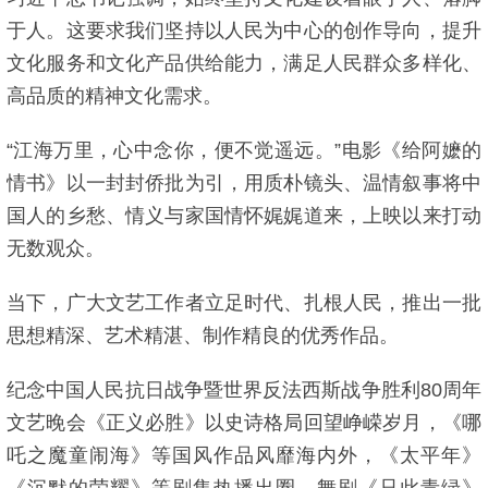
于人。这要求我们坚持以人民为中心的创作导向，提升
文化服务和文化产品供给能力，满足人民群众多样化、
高品质的精神文化需求。
“江海万里，心中念你，便不觉遥远。”电影《给阿嬷的
情书》以一封封侨批为引，用质朴镜头、温情叙事将中
国人的乡愁、情义与家国情怀娓娓道来，上映以来打动
无数观众。
当下，广大文艺工作者立足时代、扎根人民，推出一批
思想精深、艺术精湛、制作精良的优秀作品。
纪念中国人民抗日战争暨世界反法西斯战争胜利80周年
文艺晚会《正义必胜》以史诗格局回望峥嵘岁月，《哪
吒之魔童闹海》等国风作品风靡海内外，《太平年》
《沉默的荣耀》等剧集热播出圈，舞剧《只此青绿》