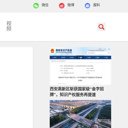
微信
微博
报料
视
频
西安高新区斩获国家级“金字招
牌”，知识产权服务再提速