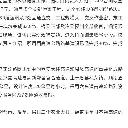
基层的水稳摊铺工作。据项目负责人介绍 ，C03合同段全
3.8亿元，涵盖多个关键桥梁工程，是全线建设的“咽喉”路段。
、36道涵洞及2处互通立交，工程规模大、交叉作业密、施工
填筑完成82.9%，桥梁下部及箱梁预制全部收官，涵洞通
施工现场，该桥已实现双幅贯通，进入桥面铺装收尾阶段。陕
负责人介绍，鄠周眉高速公路路基建设已经完成80%，完成
7”高速公路网规划中的西安大环高速和周凤高速的重要组成路
接京昆高速与高新鄠邑复合通道，止于眉县槐芽镇，顺接眉
65公里，设计速度120公里每小时，采用六车道高速公路建设
1处服务区及7处匝道收费站。
起鄠邑、周至、眉县三个农业大县，结束周至县不通高速的