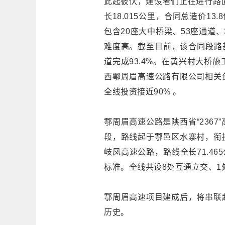
此起彼伏，建设者们正在进行路面
长18.015公里，合同总造价1
包含20座大中桥梁、53座通道
难度高。截至目前，该合同段路基
道完成93.4%。在黄兴村大桥
西鄠周眉高速公路有限公司相关
全线投资接近90% 。
鄠周眉高速公路是陕西省“236
段，路线起于鄠邑区水寨村，衔
岐凤高速公路，路线全长71.4
标准。全线共设8处互通立交、
鄠周眉高速项目建成后，将串联
历史。