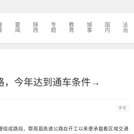
推
要
陕
专
教
城
国
法
荐
闻
西
题
育
事
内
治
路，今年达到通车条件→
字号
要组成路段，鄠周眉高速公路自开工以来便承载着区域交通