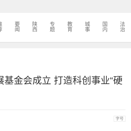
推
要
陕
专
教
城
国
法
荐
闻
西
题
育
事
内
治
基金会成立 打造科创事业“硬
字号