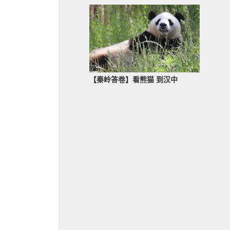
【秦岭答卷】看熊猫 到汉中