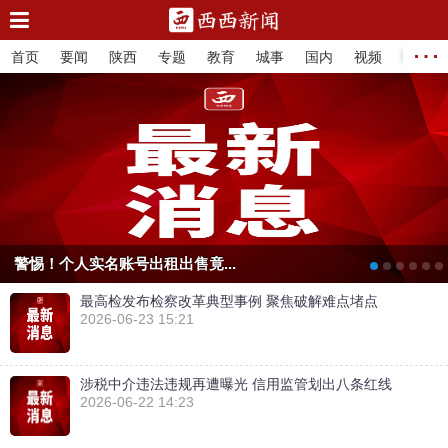
…
法治
首页
要闻
陕西
专题
教育
城事
国内
视频
警惕！个人实名账号出租出售竟...
最高检发布检察改革典型事例 聚焦破解难点堵点
2026-06-23 15:21
涉税中介违法违规再遭曝光 信用监管划出八条红线
2026-06-22 14:23