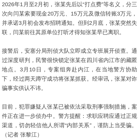
2026年1月至2月初，张某先后以“打点费”等名义，分三
次向闫某索要现金20万元、15万元及微信转账3万元，
并承诺3月初会发布招聘通知。但到2月底，张某突然失
联，闫某前往其原单位打听才得知张某早已离职。
接警后，安塞分局刑侦大队立即成立专班展开侦查。通
过深度研判，民警很快锁定张某在四川省内江市的藏匿
地点。3月10日，专案组奔赴内江，在当地警方协助
下，经过两天蹲守成功将张某抓获。经审讯，张某对诈
骗事实供认不讳。
目前，犯罪嫌疑人张某已被依法采取刑事强制措施，案
件正在进一步侦办中。警方提醒：求职应聘应通过正规
渠道，切勿轻信他人所谓“内部关系”，谨防上当受骗。
（记者 张黎江）